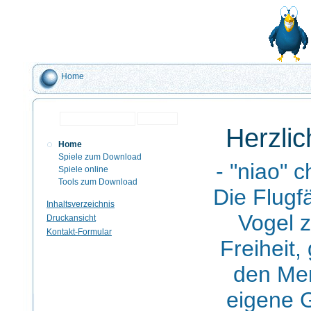
Home
Herzli
Home
Spiele zum Download
- "niao" c
Spiele online
Tools zum Download
Die Flugf
Inhaltsverzeichnis
Vogel z
Druckansicht
Kontakt-Formular
Freiheit
den Me
eigene 