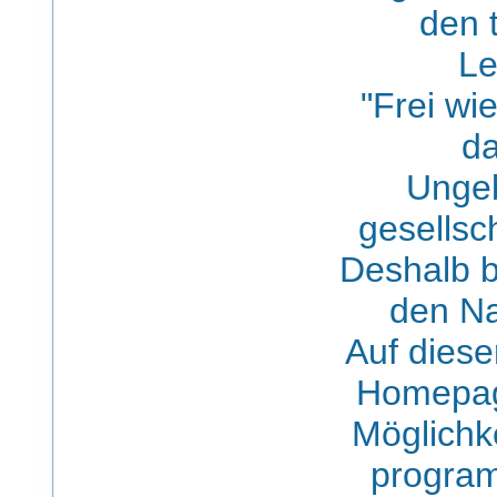
den 
Le
"Frei wi
da
Unge
gesellsc
Deshalb 
den Na
Auf diese
Homepag
Möglichke
program