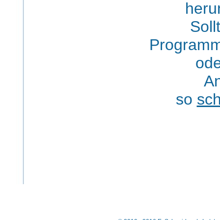
heru
Soll
Programm
ode
A
so
sch